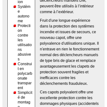
déclencheurs manuels DM,
ion
peuvent être utilisés à l’intérieur
Systèm
e
comme à l’extérieur.
autono
Fruit d'une longue expérience
me
Protecti
dans la protection des systèmes
on
incendie et issues de secours, ce
contre
nouveau capot, offre une
les
polyvalence d'utilisations unique. Il
utilisatio
n'entrave en rien le fonctionnement
ns
abusive
normal des déclencheurs manuels
s
de type bris de glace et remplace
Construi
avantageusement les clapets de
t en
protection souvent fragiles et
polycarb
inefficaces contre les
onate
transpar
déclenchements frauduleux.
ent
Ces capots polyvalent offre une
Simplicit
é de
excellente protection contre les
montag
dommages physiques (accidentels
e